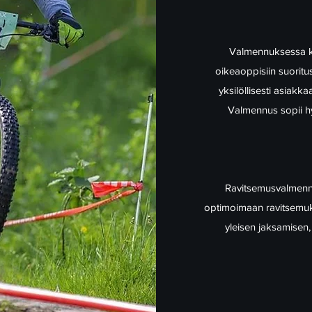
Valmennuksessa kes
oikeaoppisiin suoritus
yksilöllisesti asiakk
Valmennus sopii hyv
Ravitsemusvalmennus
optimoimaan ravitsemuks
yleisen jaksamisen,