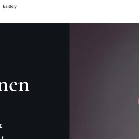
Esittely
nen
​