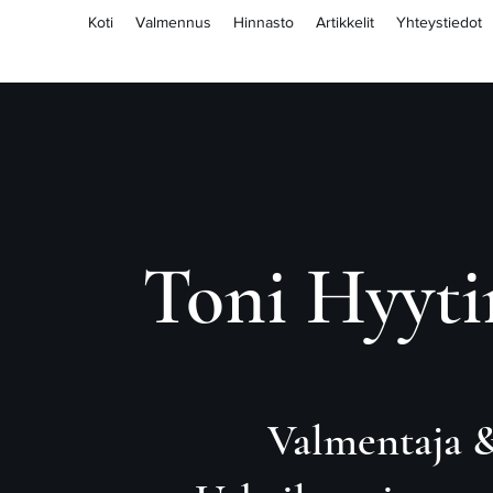
Koti
Valmennus
Hinnasto
Artikkelit
Yhteystiedot
Toni Hyyti
Valmentaja &​​​​