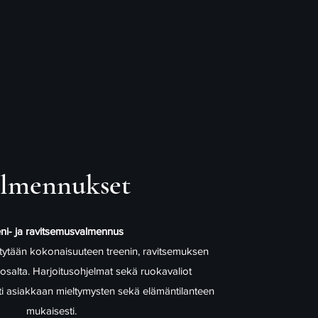
lmennukset
ni- ja ravitsemusvalmennus
ytään kokonaisuuteen treenin, ravitsemuksen
salta. Harjoitusohjelmat sekä ruokavaliot
esti asiakkaan mieltymysten sekä elämäntilanteen
mukaisesti.