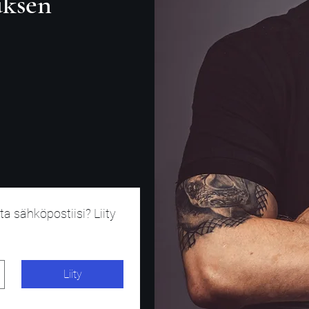
uksen
a sähköpostiisi? Liity 
Liity