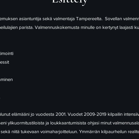
itsemuksen asiantuntija sekä valmentaja Tampereelta. Sovellan valmenn
ulajien parista. Valmennuskokemusta minulle on kertynyt laajasti kunt
imointi
essit
täminen
.
uulunut elämääni jo vuodesta 2001. Vuodet 2009-2019 kilpailin intensii
 ylikuormitustiloista ja loukkaantumisista ohjasi minut valmennusala
 sekä niitä tukevaan voimaharjoitteluun. Ymmärrän kilpaurheilun realite