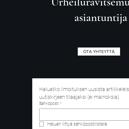
Urheiluravitsem
asiantuntija
OTA YHTEYTTÄ
Haluatko ilmoituksen uusista artikkeleist
uutiskirjeen tilaajaksi (ei mainoksia).
Sähköposti
*
Haluan liittyä sähköpostilistalle