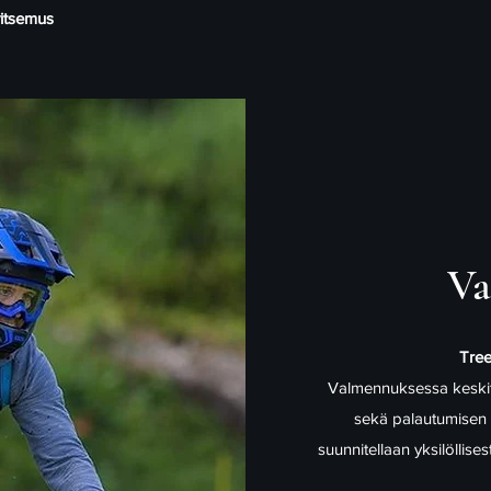
vitsemus
Va
Tree
Valmennuksessa keskit
sekä palautumisen o
suunnitellaan yksilöllis