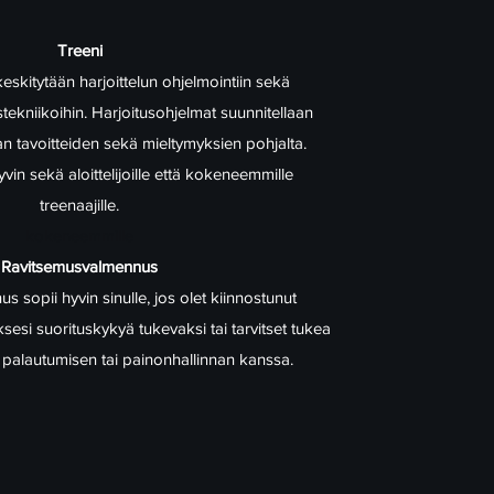
Treeni
kitytään harjoittelun ohjelmointiin sekä
tekniikoihin. Harjoitusohjelmat suunnitellaan
aan tavoitteiden sekä mieltymyksien pohjalta.
in sekä aloittelijoille että kokeneemmille
treenaajille.
​ kokeneemmille
Ravitsemusvalmennus
 sopii hyvin sinulle, jos olet kiinnostunut
esi suorituskykyä tukevaksi tai tarvitset tukea
 palautumisen tai painonhallinnan kanssa.