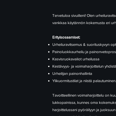
Tervetuloa sivuilleni! Olen urheilurav
vankkaa käytännön kokemusta eri urheil
Erityisosaamiset:
Urheiluravitsemus & suorituskyvyn opt
Painoluokkaurheilu ja painonvetopros
Kasvisruokavaliot urheilussa
Kestävyys- ja voimaharjoittelun yhdis
Urheilijan painonhallinta
Ylikuormitustilat ja niistä palautuminen
​Tavoitteellinen voimaharjoittelu on k
lukkopainissa, kunnes oma kokemukseni
harjoittelussani pyöräilyyn ja juoksuun