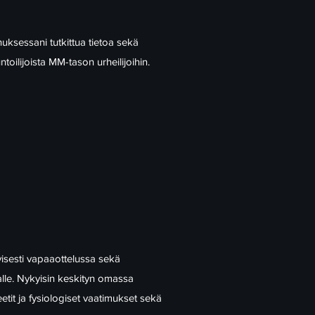
uksessani tutkittua tietoa sekä
oilijoista MM-tason urheilijoihin.
visesti vapaaottelussa sekä
lle. Nykyisin keskityn omassa
etit ja fysiologiset vaatimukset sekä