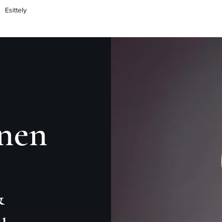
Esittely
nen
​