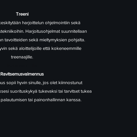
Treeni
kitytään harjoittelun ohjelmointiin sekä
tekniikoihin. Harjoitusohjelmat suunnitellaan
aan tavoitteiden sekä mieltymyksien pohjalta.
in sekä aloittelijoille että kokeneemmille
treenaajille.
​ kokeneemmille
Ravitsemusvalmennus
 sopii hyvin sinulle, jos olet kiinnostunut
esi suorituskykyä tukevaksi tai tarvitset tukea
 palautumisen tai painonhallinnan kanssa.