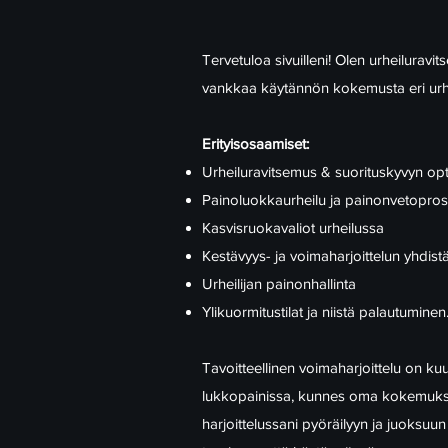
Tervetuloa sivuilleni! Olen urheilurav
vankkaa käytännön kokemusta eri urheil
Erityisosaamiset:
Urheiluravitsemus & suorituskyvyn opt
Painoluokkaurheilu ja painonvetopros
Kasvisruokavaliot urheilussa
Kestävyys- ja voimaharjoittelun yhdis
Urheilijan painonhallinta
Ylikuormitustilat ja niistä palautuminen
​Tavoitteellinen voimaharjoittelu on k
lukkopainissa, kunnes oma kokemukseni
harjoittelussani pyöräilyyn ja juoksuun