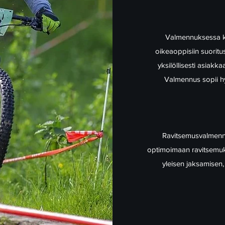
Valmennuksessa kes
oikeaoppisiin suoritus
yksilöllisesti asiakk
Valmennus sopii hyv
Ravitsemusvalmennus
optimoimaan ravitsemuks
yleisen jaksamisen,