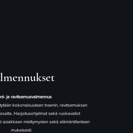
lmennukset
ni- ja ravitsemusvalmennus
ytään kokonaisuuteen treenin, ravitsemuksen
salta. Harjoitusohjelmat sekä ruokavaliot
esti asiakkaan mieltymysten sekä elämäntilanteen
mukaisesti.