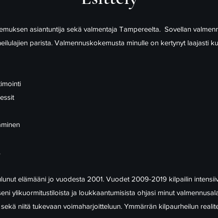
itsemuksen asiantuntija sekä valmentaja Tampereelta. Sovellan valmenn
ulajien parista. Valmennuskokemusta minulle on kertynyt laajasti kunt
imointi
essit
täminen
.
uulunut elämääni jo vuodesta 2001. Vuodet 2009-2019 kilpailin intensii
 ylikuormitustiloista ja loukkaantumisista ohjasi minut valmennusala
 sekä niitä tukevaan voimaharjoitteluun. Ymmärrän kilpaurheilun realite