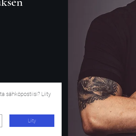
uksen
a sähköpostiisi? Liity 
Liity