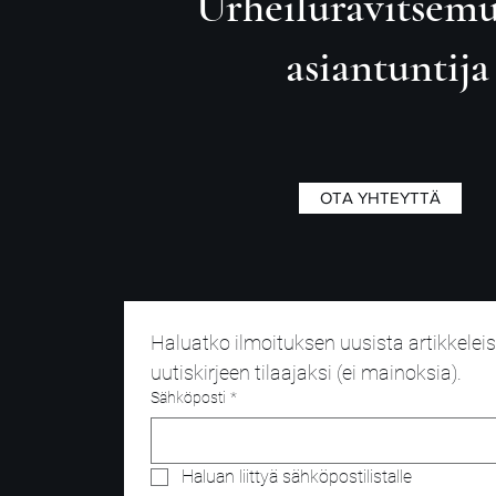
Urheiluravitsem
asiantuntija
OTA YHTEYTTÄ
Haluatko ilmoituksen uusista artikkeleist
uutiskirjeen tilaajaksi (ei mainoksia).
Sähköposti
*
Haluan liittyä sähköpostilistalle