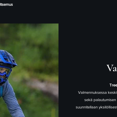
vitsemus
Va
Tree
Valmennuksessa keskit
sekä palautumisen o
suunnitellaan yksilöllis