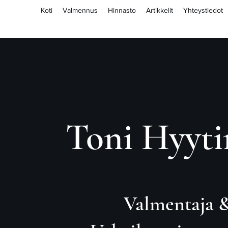
Koti
Valmennus
Hinnasto
Artikkelit
Yhteystiedot
Toni Hyyti
Valmentaja &​​​​