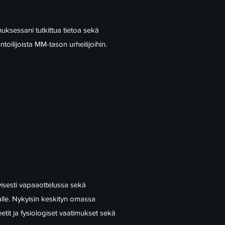
uksessani tutkittua tietoa sekä
oilijoista MM-tason urheilijoihin.
visesti vapaaottelussa sekä
lle. Nykyisin keskityn omassa
etit ja fysiologiset vaatimukset sekä